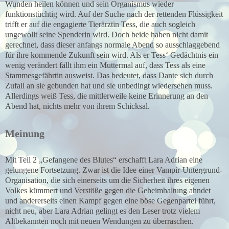
Wunden heilen können und sein Organismus wieder
funktionstüchtig wird. Auf der Suche nach der rettenden Flüssigkeit
trifft er auf die engagierte Tierärztin Tess, die auch sogleich
ungewollt seine Spenderin wird. Doch beide haben nicht damit
gerechnet, dass dieser anfangs normale Abend so ausschlaggebend
für ihre kommende Zukunft sein wird. Als er Tess‘ Gedächtnis ein
wenig verändert fällt ihm ein Muttermal auf, dass Tess als eine
Stammesgefährtin ausweist. Das bedeutet, dass Dante sich durch
Zufall an sie gebunden hat und sie unbedingt wiedersehen muss.
Allerdings weiß Tess, die mittlerweile keine Erinnerung an den
Abend hat, nichts mehr von ihrem Schicksal.
Meinung
Mit Teil 2 „Gefangene des Blutes“ erschafft Lara Adrian eine
gelungene Fortsetzung. Zwar ist die Idee einer Vampir-Untergrund-
Organisation, die sich einerseits um die Sicherheit ihres eigenen
Volkes kümmert und Verstöße gegen die Geheimhaltung ahndet
und andererseits einen Kampf gegen eine böse Gegenpartei führt,
nicht neu, aber Lara Adrian gelingt es den Leser trotz vielem
Altbekannten noch mit neuen Wendungen zu überraschen.