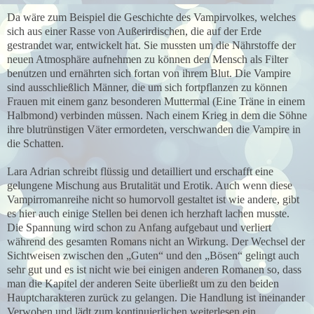
Da wäre zum Beispiel die Geschichte des Vampirvolkes, welches
sich aus einer Rasse von Außerirdischen, die auf der Erde
gestrandet war, entwickelt hat. Sie mussten um die Nährstoffe der
neuen Atmosphäre aufnehmen zu können den Mensch als Filter
benutzen und ernährten sich fortan von ihrem Blut. Die Vampire
sind ausschließlich Männer, die um sich fortpflanzen zu können
Frauen mit einem ganz besonderen Muttermal (Eine Träne in einem
Halbmond) verbinden müssen. Nach einem Krieg in dem die Söhne
ihre blutrünstigen Väter ermordeten, verschwanden die Vampire in
die Schatten.
Lara Adrian schreibt flüssig und detailliert und erschafft eine
gelungene Mischung aus Brutalität und Erotik. Auch wenn diese
Vampirromanreihe nicht so humorvoll gestaltet ist wie andere, gibt
es hier auch einige Stellen bei denen ich herzhaft lachen musste.
Die Spannung wird schon zu Anfang aufgebaut und verliert
während des gesamten Romans nicht an Wirkung. Der Wechsel der
Sichtweisen zwischen den „Guten“ und den „Bösen“ gelingt auch
sehr gut und es ist nicht wie bei einigen anderen Romanen so, dass
man die Kapitel der anderen Seite überließt um zu den beiden
Hauptcharakteren zurück zu gelangen. Die Handlung ist ineinander
Verwoben und lädt zum kontinuierlichen weiterlesen ein.