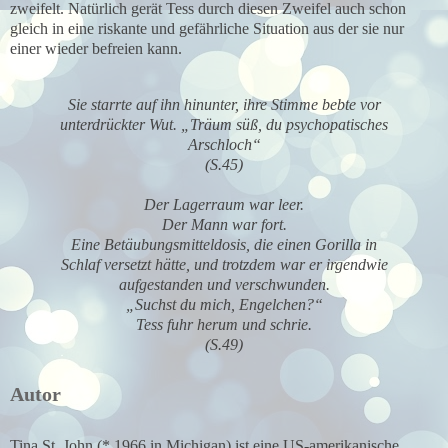
zweifelt. Natürlich gerät Tess durch diesen Zweifel auch schon
gleich in eine riskante und gefährliche Situation aus der sie nur
einer wieder befreien kann.
Sie starrte auf ihn hinunter, ihre Stimme bebte vor
unterdrückter Wut.
„Träum süß, du psychopatisches
Arschloch“
(S.45)
Der Lagerraum war leer.
Der Mann war fort.
Eine Betäubungsmitteldosis, die einen Gorilla in
Schlaf versetzt hätte, und trotzdem war er irgendwie
aufgestanden und verschwunden.
„Suchst du mich, Engelchen?“
Tess fuhr herum und schrie.
(S.49)
Autor
Tina St. John (* 1966 in Michigan) ist eine US-amerikanische