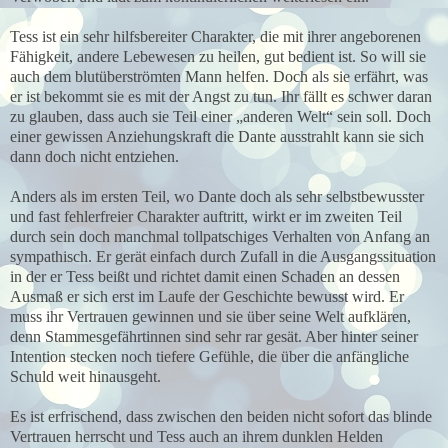
Tess ist ein sehr hilfsbereiter Charakter, die mit ihrer angeborenen
Fähigkeit, andere Lebewesen zu heilen, gut bedient ist. So will sie
auch dem blutüberströmten Mann helfen. Doch als sie erfährt, was
er ist bekommt sie es mit der Angst zu tun. Ihr fällt es schwer daran
zu glauben, dass auch sie Teil einer „anderen Welt“ sein soll. Doch
einer gewissen Anziehungskraft die Dante ausstrahlt kann sie sich
dann doch nicht entziehen.
Anders als im ersten Teil, wo Dante doch als sehr selbstbewusster
und fast fehlerfreier Charakter auftritt, wirkt er im zweiten Teil
durch sein doch manchmal tollpatschiges Verhalten von Anfang an
sympathisch. Er gerät einfach durch Zufall in die Ausgangssituation
in der er Tess beißt und richtet damit einen Schaden an dessen
Ausmaß er sich erst im Laufe der Geschichte bewusst wird. Er
muss ihr Vertrauen gewinnen und sie über seine Welt aufklären,
denn Stammesgefährtinnen sind sehr rar gesät. Aber hinter seiner
Intention stecken noch tiefere Gefühle, die über die anfängliche
Schuld weit hinausgeht.
Es ist erfrischend, dass zwischen den beiden nicht sofort das blinde
Vertrauen herrscht und Tess auch an ihrem dunklen Helden